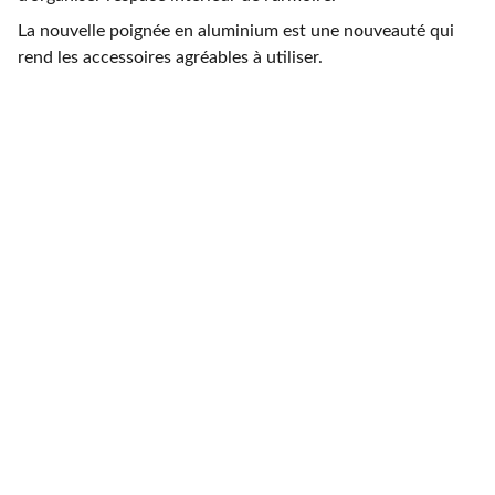
La nouvelle poignée en aluminium est une nouveauté qui
rend les accessoires agréables à utiliser.
CONTACTEZ-NOUS
interieurslancelot@gmail.com
06 89 22 34 62